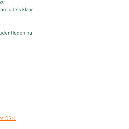
ze 
middels klaar 
tudentleden na 
et DSH 