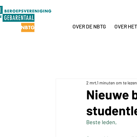
OVER DE NBTG
OVER HE
2 mrt
1 minuten om te lezen
Nieuwe 
studentl
Beste leden,