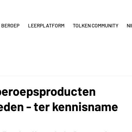
T BEROEP
LEERPLATFORM
TOLKEN COMMUNITY
N
beroepsproducten
eden - ter kennisname