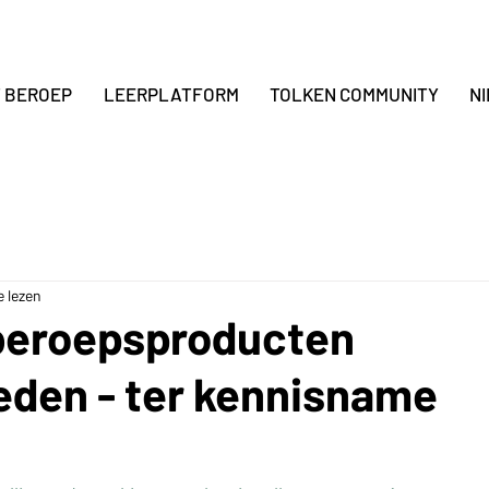
T BEROEP
LEERPLATFORM
TOLKEN COMMUNITY
N
e lezen
beroepsproducten
eden - ter kennisname