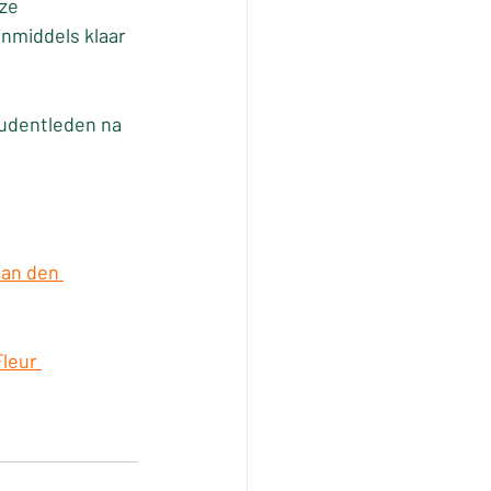
ze 
middels klaar 
tudentleden na 
an den 
leur 