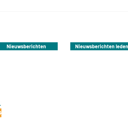
Nieuwsberichten
Nieuwsberichten lede
NBTG
Dierenriem 28
7071 TH Ulft
info@nbtg.nl