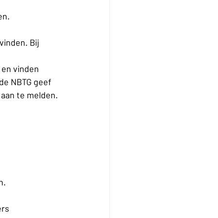
en.
inden. Bij 
 en vinden 
 de NBTG geef 
 aan te melden.
n.
rs 