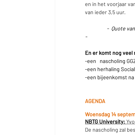
en in het voorjaar va
van ieder 3,5 uur.
                  -  Quote van één van de deelnemers:   "Opstellingen: ik wist niet dat ik dit nodig had." 
- 
En er komt nog veel 
-een   nascholing GG
-een herhaling Soci
-een bijeenkomst na
AGENDA
Woensdag 14 septem
NBTG University: 
Yvo
De nascholing zal be