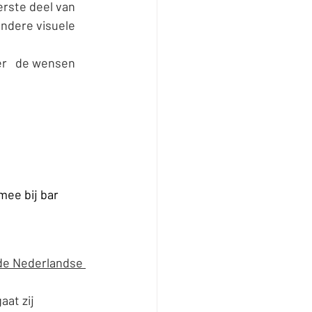
rste deel van 
ndere visuele 
r   de wensen 
mee bij bar 
de Nederlandse 
at zij 