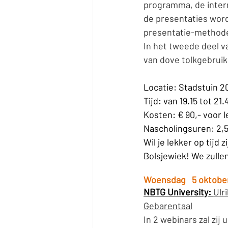
programma, de intern
de presentaties word
presentatie-methode
In het tweede deel v
van dove tolkgebruik
Locatie: Stadstuin 2
Tijd: van 19.15 tot 21.
Kosten: € 90,- voor l
Nascholingsuren: 2,5
Wil je lekker op tijd
Bolsjewiek! We zullen
Woensdag   5 oktobe
NBTG University: 
Ulr
Gebarentaal
In 2 webinars zal zij