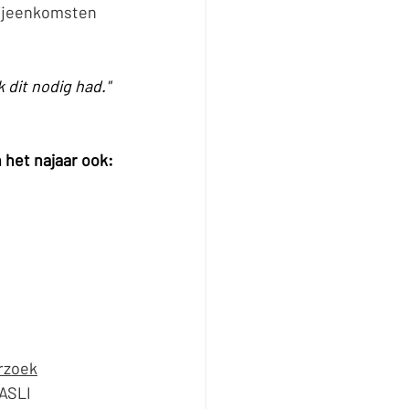
bijeenkomsten 
 het najaar ook:
rzoek
ASLI 