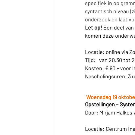
specifiek in op gram
syntactisch niveau (
onderzoek en laat v
Let op!
 Een deel van
komen deze onderwer
Locatie: online via 
Tijd:   van 20.30 tot 
Kosten: € 90,- voor l
Nascholingsuren: 3 u
 Woensdag 19 oktobe
Opstellingen – Syste
Door: Mirjam Halkes 
Locatie: Centrum In