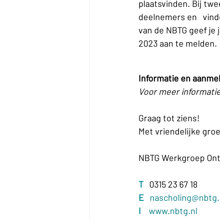
plaatsvinden. Bij tw
deelnemers en   vinde
van de NBTG geef je j
2023 aan te melden.
Informatie en aanme
Voor meer informati
Graag tot ziens!
Met vriendelijke groe
NBTG Werkgroep Ontw
T
   0315 23 67 18 
E
nascholing@nbtg.
I
www.nbtg.nl