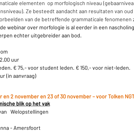
maticale elementen  op morfologisch niveau (gebaarnivea
zinsniveau). Ze besteedt aandacht aan resultaten van oud
oorbeelden van de betreffende grammaticale fenomenen z
 de webinar over morfologie is al eerder in een nascholin
pen echter uitgebreider aan bod.
Zoom
22.00 uur
eden. € 75,- voor student leden. € 150,- voor niet-leden.
ur (in aanvraag)
r en 2 november en 23 of 30 november – voor Tolken NG
mische blik op het vak
van   Welopstellingen
anna - Amersfoort