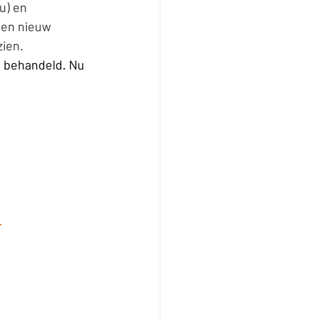
u) en 
 en nieuw 
ien.
g behandeld. Nu 
T