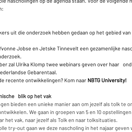
ie nascholingen op de agenda staan. Voor de volgende n
n:
ers uit die onderzoek hebben gedaan op het gebied van 
Yvonne Jobse en Jetske Tinnevelt een gezamenlijke nasc
nderzoek.
er zal Ulrika Klomp twee webinars geven over haar   ond
ederlandse Gebarentaal.
t de recente ontwikkelingen? Kom naar 
NBTG University!
ische   blik op het vak
gen bieden een unieke manier aan om jezelf als tolk te 
ntwikkelen. We gaan in groepen van 5 en 10 opstellingen 
ar het vak, naar jezelf als Tolk en naar tolksituaties.
lle try-out gaan we deze nascholing in het najaar geven 