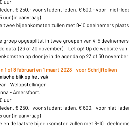
00 uur
leden. € 250,- voor student leden. € 600,- voor   niet-led
 uur (in aanvraag)
 twee bijeenkomsten zullen met 8-10 deelnemers plaatsv
e groep opgesplitst in twee groepen van 4-5 deelnemers
de data  (23 of 30 november).   Let op! Op de website van
jeenkomsten op door je in de agenda op 23 of 30 november
n 1 of 8 februari en 1 maart 2023 - voor Schrijftolken
mische blik op het vak
van   Welopstellingen
nna - Amersfoort.
00 uur
leden. € 250,- voor student leden. € 600,- voor niet-lede
 uur (in aanvraag)
 en de laatste bijeenkomsten zullen met 8-10   deelneme