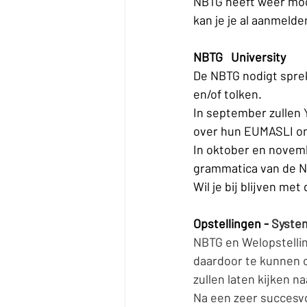
NBTG heeft weer moo
kan je je al aanmelde
NBTG   University
De NBTG nodigt sprek
en/of tolken.
In september zullen 
over hun EUMASLI o
In oktober en novemb
grammatica van de N
Wil je bij blijven me
Opstellingen - 
System
NBTG en Welopstellin
daardoor te kunnen o
zullen laten kijken na
Na een zeer succesvo