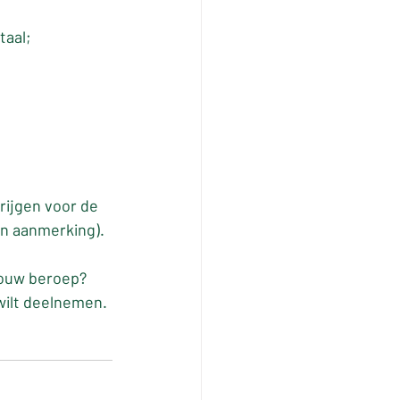
aal; 
ijgen voor de 
in aanmerking).
jouw beroep? 
wilt deelnemen.