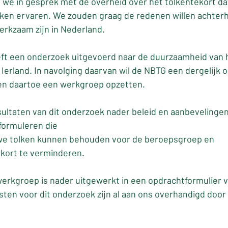
jn we in gesprek met de overheid over het tolkentekort da
lken ervaren. We zouden graag de redenen willen achter
werkzaam zijn in Nederland.
eft een onderzoek uitgevoerd naar de duurzaamheid van h
n Ierland. In navolging daarvan wil de NBTG een dergelijk 
en daartoe een werkgroep opzetten.
ltaten van dit onderzoek nader beleid en aanbevelingen 
formuleren die
 we tolken kunnen behouden voor de beroepsgroep en
ekort te verminderen. 
erkgroep is nader uitgewerkt in een opdrachtformulier v
sten voor dit onderzoek zijn al aan ons overhandigd door 