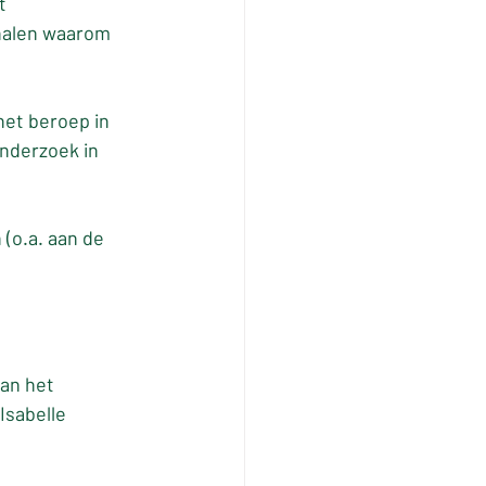
t 
halen waarom 
et beroep in 
onderzoek in 
(o.a. aan de 
an het 
Isabelle 