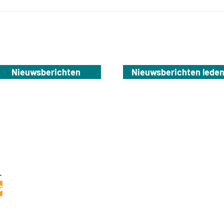
Nieuwsberichten
Nieuwsberichten lede
NBTG
Dierenriem 28
7071 TH Ulft
info@nbtg.nl