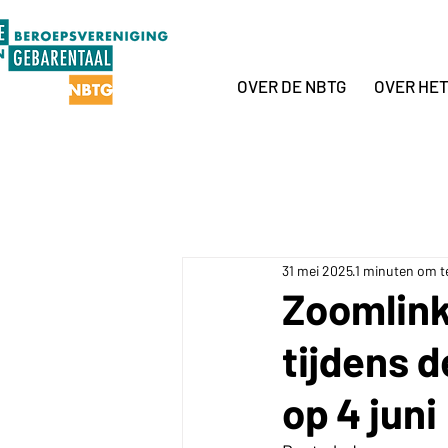
OVER DE NBTG
OVER HE
31 mei 2025
1 minuten om t
Zoomlink
tijdens 
op 4 juni