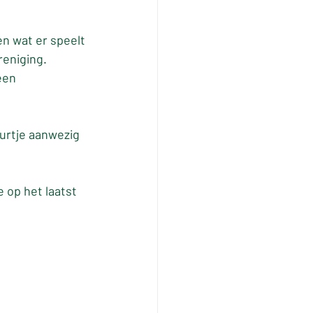
n wat er speelt 
reniging.
een 
.
urtje aanwezig 
 op het laatst 