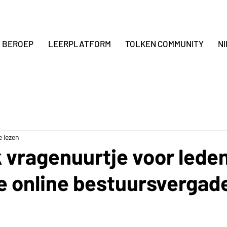
T BEROEP
LEERPLATFORM
TOLKEN COMMUNITY
N
e lezen
 vragenuurtje voor lede
de online bestuursvergad