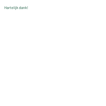
Hartelijk dank!  
Namens het onderzoeksteam SPIDI,
Corrie Tijsseling, projectleider
Leden
Nieuwsberichten
Nieuwsberichten leden