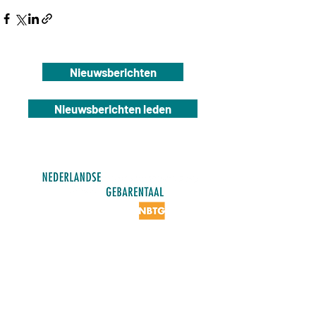
Nieuwsberichten
Nieuwsberichten leden
NBTG
Dierenriem 28
7071 TH Ulft
info@nbtg.nl