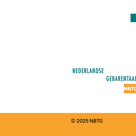
© 2025 NBTG
Wix sup