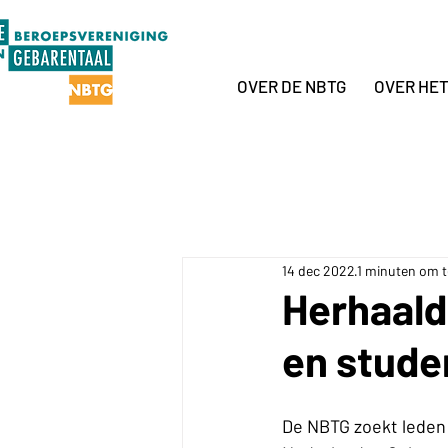
OVER DE NBTG
OVER HE
14 dec 2022
1 minuten om t
Herhaald
en stude
De NBTG zoekt leden 