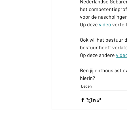
Nederlandse Gebarent
het competentieprofie
voor de nascholingen
Op deze 
video
 verte
Ook wil het bestuur d
bestuur heeft verlat
Op deze andere 
vide
Ben jij enthousiast o
hierin?
Leden