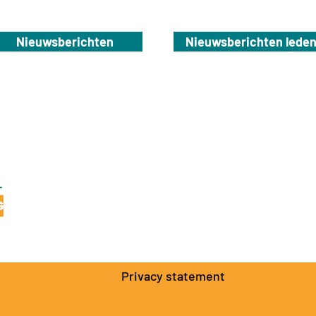
Nieuwsberichten
Nieuwsberichten lede
NBTG
Dierenriem 28
7071 TH Ulft
info@nbtg.nl
Privacy statement
port by Yonglo