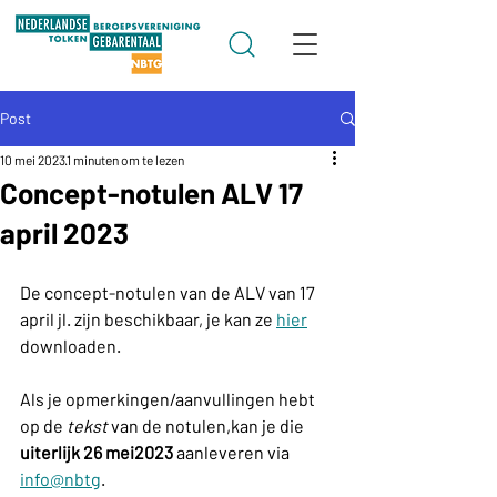
Post
10 mei 2023
1 minuten om te lezen
Concept-notulen ALV 17
april 2023
De concept-notulen van de ALV van 17 
april jl. zijn beschikbaar, je kan ze 
hier
downloaden.
Als je opmerkingen/aanvullingen hebt 
op de 
tekst 
van de notulen,kan je die 
uiterlijk 26 mei2023
 aanleveren via 
info@nbtg
.