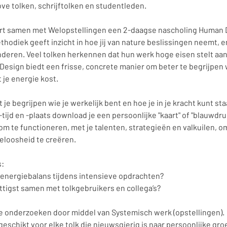
ve tolken, schrijftolken en studentleden.
rt samen met Welopstellingen een 2-daagse nascholing Human 
hodiek geeft inzicht in hoe jij van nature beslissingen neemt, e
eren. Veel tolken herkennen dat hun werk hoge eisen stelt aan
n Design biedt een frisse, concrete manier om beter te begrijpen w
 je energie kost.
je begrijpen wie je werkelijk bent en hoe je in je kracht kunt st
tijd en -plaats download je een persoonlijke "kaart" of "blauwdru
m te functioneren, met je talenten, strategieën en valkuilen, om
eloosheid te creëren.
s:
 energiebalans tijdens intensieve opdrachten?
ttigst samen met tolkgebruikers en collega’s?
e onderzoeken door middel van Systemisch werk (opstellingen).
geschikt voor elke tolk die nieuwsgierig is naar persoonlijke gr