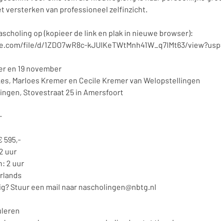
t versterken van professioneel zelfinzicht.
ascholing op (kopieer de link en plak in nieuwe browser):
gle.com/file/d/1ZDO7wR8c-kJUIKeTWtMnh41W_q7lMt63/view?usp
er en 19 november
lkes, Marloes Kremer en Cecile Kremer van Welopstellingen
ingen, Stovestraat 25 in Amersfoort
-
 595,-
2 uur
: 2 uur
erlands
dig? Stuur een mail naar nascholingen@nbtg.nl
leren