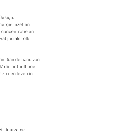
Design.
nergie inzet en
 concentratie en
at jou als tolk
aan. Aan de hand van
k" die onthult hoe
 zo een leven in
oei, duurzame