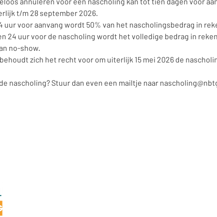
loos annuleren voor een nascholing kan tot tien dagen voor aa
erlijk t/m 28 september 2026.
 24 uur voor aanvang wordt 50% van het nascholingsbedrag in rek
en 24 uur voor de nascholing wordt het volledige bedrag in reke
van no-show.
houdt zich het recht voor om uiterlijk 15 mei 2026 de nascholi
 de nascholing? Stuur dan even een mailtje naar nascholing@nbt
NBTG
Dierenriem 28
7071 TH Ulft
info@nbtg.nl