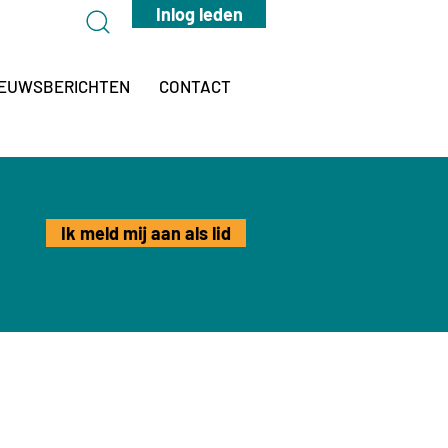
Inlog leden
IEUWSBERICHTEN
CONTACT
Ik meld mij aan als lid