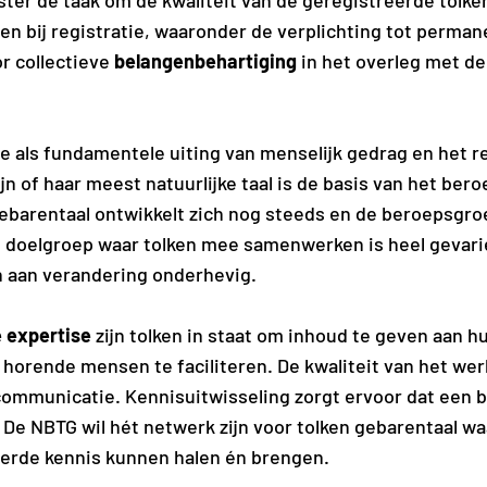
ster de taak om de kwaliteit van de geregistreerde tolk
en bij registratie, waaronder de verplichting tot perman
r collectieve
belangenbehartiging
in het overleg met de
 als fundamentele uiting van menselijk gedrag en het re
n of haar meest natuurlijke taal is de basis van het bero
barentaal ontwikkelt zich nog steeds en de beroepsgroe
 doelgroep waar tolken mee samenwerken is heel gevarie
 aan verandering onderhevig.
e expertise
zijn tolken in staat om inhoud te geven aan 
horende mensen te faciliteren. De kwaliteit van het wer
 communicatie. Kennisuitwisseling zorgt ervoor dat een
 De NBTG wil hét netwerk zijn voor tolken gebarentaal wa
erde kennis kunnen halen én brengen.