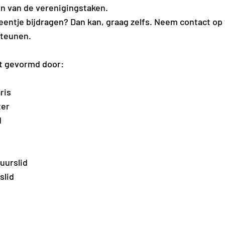
en van de verenigingstaken.
 steentje bijdragen? Dan kan, graag zelfs. Neem contact op
steunen.
t gevormd door:
ris
ter
d
uurslid
slid