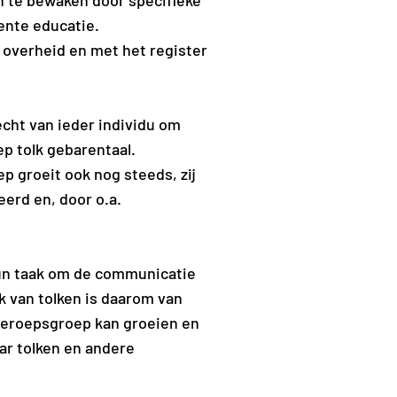
en te bewaken door specifieke
ente educatie.
 overheid en met het register
cht van ieder individu om
ep tolk gebarentaal.
p groeit ook nog steeds, zij
erd en, door o.a.
hun taak om de communicatie
k van tolken is daarom van
 beroepsgroep kan groeien en
ar tolken en andere