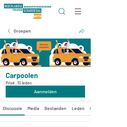
Groepen
Carpoolen
Privé
·
51 leden
Aanmelden
Discussie
Media
Bestanden
Leden
Over